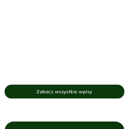
23 lipca 2026
Jak rozpoznać logo zaprojektowane 
przez AI
Zobacz wszystkie wpisy