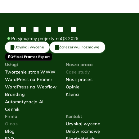
Przyjmujemy projekty na
Q3 2026
Uzyskaj wycenę
Zarezerwuj rozmowę
Official Framer Expert
Usługi
Nasza praca
Tworzenie stron WWW
Case study
WordPress na Framer
Nasz proces
WordPress na Webflow
Opinie
Branding
Klienci
Automatyzacja AI
Cennik
Firma
Kontakt
O nas
Uzyskaj wycenę
Blog
Umów rozmowę
FAQ
Skontaktuj się