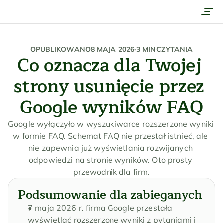
Usługi
Praca
OPUBLIKOWANO
8 MAJA 2026
·
3 MIN
CZYTANIA
Co oznacza dla Twojej 
Firma
strony usunięcie przez 
Cennik
Google wyników FAQ
Kontakt
Uzyskaj wycenę
Google wyłączyło w wyszukiwarce rozszerzone wyniki 
w formie FAQ. Schemat FAQ nie przestał istnieć, ale 
Umów rozmowę
nie zapewnia już wyświetlania rozwijanych 
odpowiedzi na stronie wyników. Oto prosty 
przewodnik dla firm.
Podsumowanie dla zabieganych
7 maja 2026 r. firma Google przestała 
wyświetlać rozszerzone wyniki z pytaniami i 